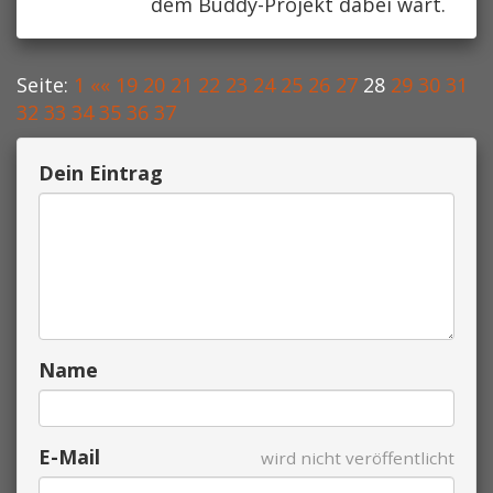
dem Buddy-Projekt dabei wart.
Seite:
1
««
19
20
21
22
23
24
25
26
27
28
29
30
31
32
33
34
35
36
37
Dein Eintrag
Name
E-Mail
wird nicht veröffentlicht