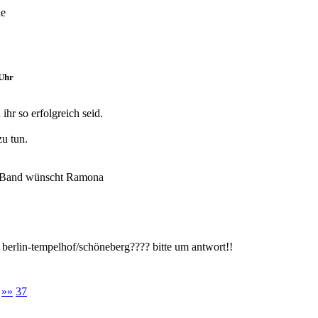
le
Uhr
ihr so erfolgreich seid.
zu tun.
re Band wünscht Ramona
 berlin-tempelhof/schöneberg???? bitte um antwort!!
»»
37