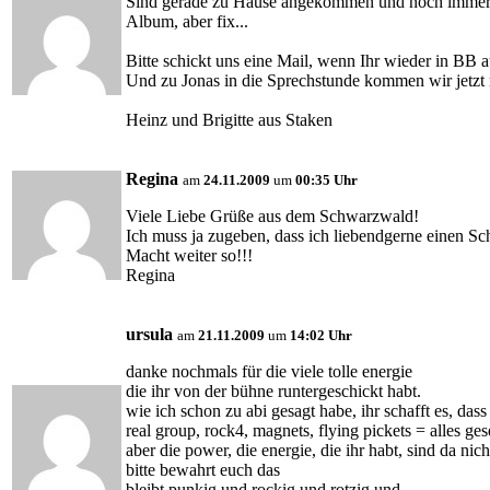
Sind gerade zu Hause angekommen und noch immer 
Album, aber fix...
Bitte schickt uns eine Mail, wenn Ihr wieder in BB a
Und zu Jonas in die Sprechstunde kommen wir jetzt
Heinz und Brigitte aus Staken
Regina
am
24.11.2009
um
00:35 Uhr
Viele Liebe Grüße aus dem Schwarzwald!
Ich muss ja zugeben, dass ich liebendgerne einen 
Macht weiter so!!!
Regina
ursula
am
21.11.2009
um
14:02 Uhr
danke nochmals für die viele tolle energie
die ihr von der bühne runtergeschickt habt.
wie ich schon zu abi gesagt habe, ihr schafft es, dass
real group, rock4, magnets, flying pickets = alles ge
aber die power, die energie, die ihr habt, sind da ni
bitte bewahrt euch das
bleibt punkig und rockig und rotzig und ..