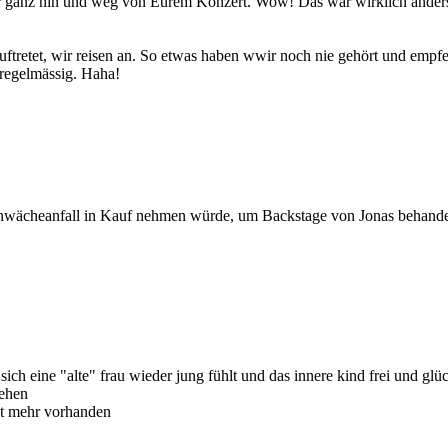
ganz hin und weg von Eurem Konzert. Wow! Das war wirklich anders
uftretet, wir reisen an. So etwas haben wwir noch nie gehört und empfe
 regelmässig. Haha!
Schwächeanfall in Kauf nehmen würde, um Backstage von Jonas behand
 sich eine "alte" frau wieder jung fühlt und das innere kind frei und glü
sehen
cht mehr vorhanden