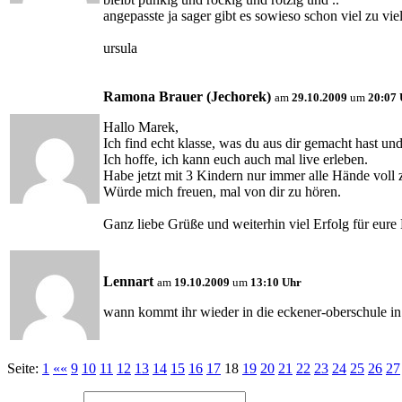
angepasste ja sager gibt es sowieso schon viel zu vie
ursula
Ramona Brauer (Jechorek)
am
29.10.2009
um
20:07 
Hallo Marek,
Ich find echt klasse, was du aus dir gemacht hast und 
Ich hoffe, ich kann euch auch mal live erleben.
Habe jetzt mit 3 Kindern nur immer alle Hände voll 
Würde mich freuen, mal von dir zu hören.
Ganz liebe Grüße und weiterhin viel Erfolg für eu
Lennart
am
19.10.2009
um
13:10 Uhr
wann kommt ihr wieder in die eckener-oberschule in
Seite:
1
««
9
10
11
12
13
14
15
16
17
18
19
20
21
22
23
24
25
26
27