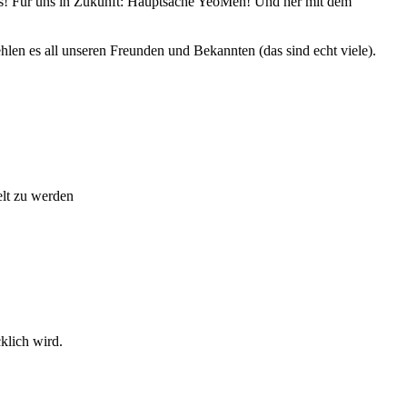
! Für uns in Zukunft: Hauptsache YeoMen! Und her mit dem
hlen es all unseren Freunden und Bekannten (das sind echt viele).
elt zu werden
cklich wird.