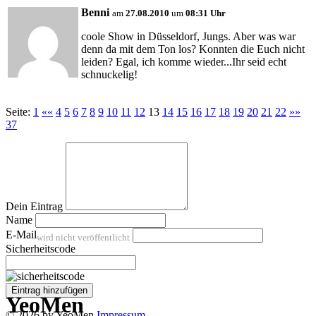
Benni
am
27.08.2010
um
08:31 Uhr
coole Show in Düsseldorf, Jungs. Aber was war
denn da mit dem Ton los? Konnten die Euch nicht
leiden? Egal, ich komme wieder...Ihr seid echt
schnuckelig!
Seite:
1
««
4
5
6
7
8
9
10
11
12
13
14
15
16
17
18
19
20
21
22
»»
37
Dein Eintrag
Name
E-Mail
wird nicht veröffentlicht
Sicherheitscode
Eintrag hinzufügen
Y
eo
M
en
© 2026 by YeoMen
Impressum