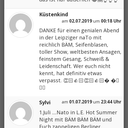
Küstenkind
am
02.07.2019
um
00:18 Uhr
DANKE für einen genialen Abend
in der Leipziger naTo mit
reichlich BÄM, Seifenblasen,
toller Show, weltbesten Ansagen,
feinstem Gesang, Schweiß &
Leidenschaft. Wer euch nicht
kennt, hat definitiv etwas
verpasst. 👏🏻👍🏻👏🏻👍🏻� �🏻
👍🏻
Sylvi
am
01.07.2019
um
23:44 Uhr
1.Juli ....Nato in L.E. Hot Summer
Night mit BÄM BÄM BÄM und
Euch zappeligen Berliner