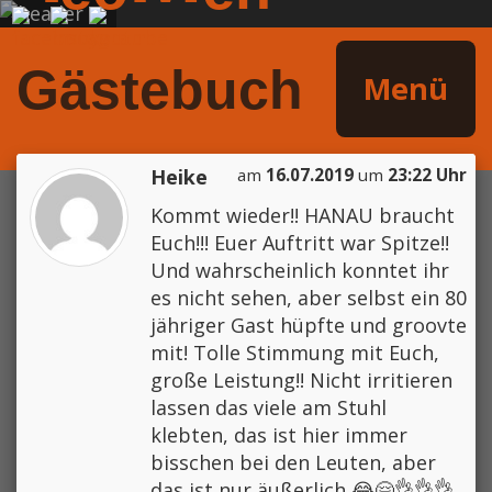
Gästebuch
Menü
Heike
am
16.07.2019
um
23:22 Uhr
Kommt wieder!! HANAU braucht
Euch!!! Euer Auftritt war Spitze!!
Und wahrscheinlich konntet ihr
es nicht sehen, aber selbst ein 80
jähriger Gast hüpfte und groovte
mit! Tolle Stimmung mit Euch,
große Leistung!! Nicht irritieren
lassen das viele am Stuhl
klebten, das ist hier immer
bisschen bei den Leuten, aber
das ist nur äußerlich 😂🤗👌👌👌