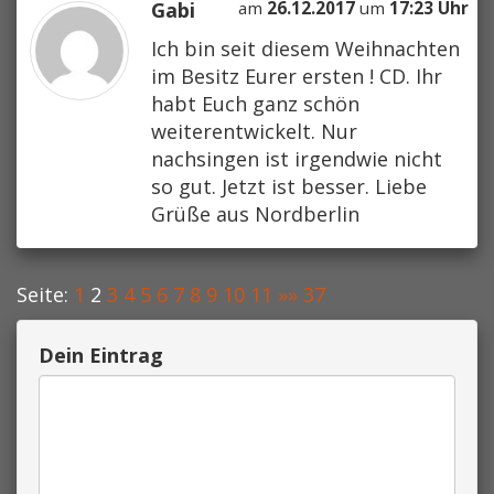
Gabi
am
26.12.2017
um
17:23 Uhr
Ich bin seit diesem Weihnachten
im Besitz Eurer ersten ! CD. Ihr
habt Euch ganz schön
weiterentwickelt. Nur
nachsingen ist irgendwie nicht
so gut. Jetzt ist besser. Liebe
Grüße aus Nordberlin
Seite:
1
2
3
4
5
6
7
8
9
10
11
»»
37
Dein Eintrag